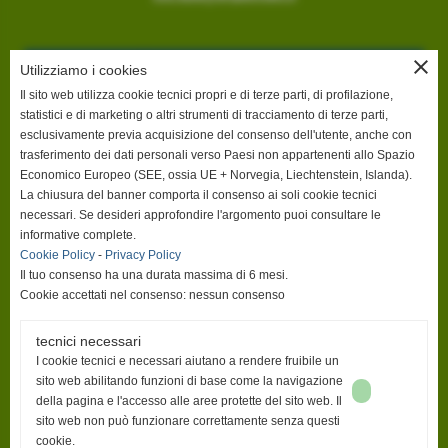
close
Utilizziamo i cookies
Il sito web utilizza cookie tecnici propri e di terze parti, di profilazione,
statistici e di marketing o altri strumenti di tracciamento di terze parti,
esclusivamente previa acquisizione del consenso dell'utente, anche con
trasferimento dei dati personali verso Paesi non appartenenti allo Spazio
Economico Europeo (SEE, ossia UE + Norvegia, Liechtenstein, Islanda).
La chiusura del banner comporta il consenso ai soli cookie tecnici
necessari. Se desideri approfondire l'argomento puoi consultare le
informative complete.
Cookie Policy
-
Privacy Policy
Il tuo consenso ha una durata massima di 6 mesi.
Cookie accettati nel consenso: nessun consenso
tecnici necessari
I cookie tecnici e necessari aiutano a rendere fruibile un
sito web abilitando funzioni di base come la navigazione
della pagina e l'accesso alle aree protette del sito web. Il
sito web non può funzionare correttamente senza questi
cookie.