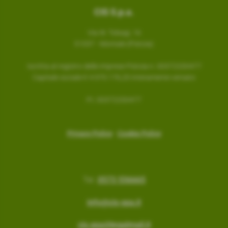
CIS S.p.a.
Via W. Tobagi, 16
51037 - Montale (Pistoia)
Iscritta al registro delle imprese Pistoia n. 00372200477
Capitale sociale € 4.970.176,20 interamente versato
P.I. 00372200477
Privacy Policy
-
Cookie Policy
Tel.
0573 556665
info@cis-spa.it
cis.spa@legalmail.it