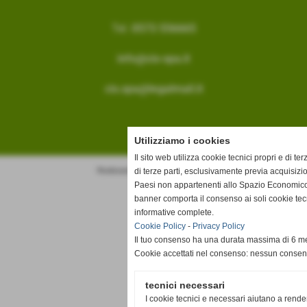
Tel.
0573 556665
info@cis-spa.it
cis.spa@legalmail.it
Utilizziamo i cookies
Il sito web utilizza cookie tecnici propri e di ter
di terze parti, esclusivamente previa acquisizi
Realizzazione siti web www.sitoper.it
Paesi non appartenenti allo Spazio Economico
banner comporta il consenso ai soli cookie tec
informative complete.
Cookie Policy
-
Privacy Policy
Il tuo consenso ha una durata massima di 6 me
Cookie accettati nel consenso: nessun conse
tecnici necessari
I cookie tecnici e necessari aiutano a rende