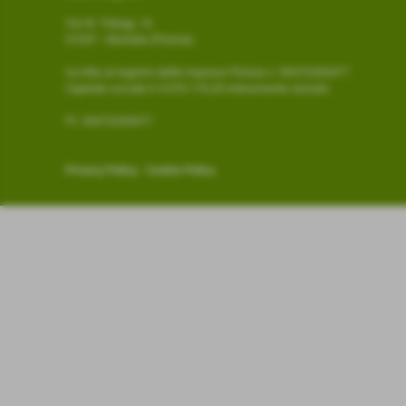
Via W. Tobagi, 16
51037 - Montale (Pistoia)
Iscritta al registro delle imprese Pistoia n. 00372200477
Capitale sociale € 4.970.176,20 interamente versato
P.I. 00372200477
Privacy Policy
-
Cookie Policy