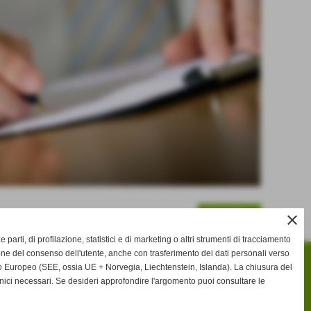
SUCCESSIVO >>
close
ze parti, di profilazione, statistici e di marketing o altri strumenti di tracciamento
one del consenso dell'utente, anche con trasferimento dei dati personali verso
 Europeo (SEE, ossia UE + Norvegia, Liechtenstein, Islanda). La chiusura del
nici necessari. Se desideri approfondire l'argomento puoi consultare le