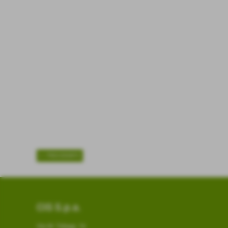
<< PRECEDENTE
CIS S.p.a.
Via W. Tobagi, 16