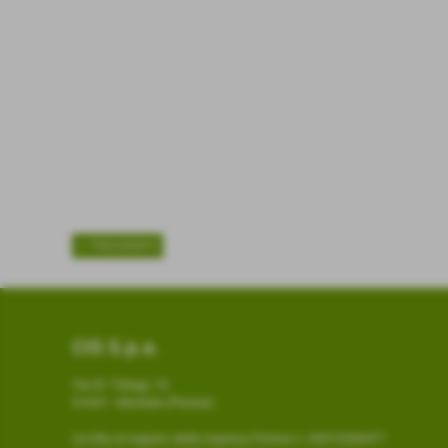
<< PRECEDENTE
CIS S.p.a.
Via W. Tobagi, 16
51037 - Montale (Pistoia)
Iscritta al registro delle imprese Pistoia n. 00372200477